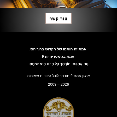
צור קשר
אמת זה חותמו של הקדוש ברוך הוא
ואמת בגימטריה זה 9
מָה אָהַבְתִּי תוֹרָתֶךָ כָּל הַיּוֹם הִיא שִׂיחָתִי
ארגון אמת 9 תורתך ©כל הזכויות שמורות
2009 – 2026